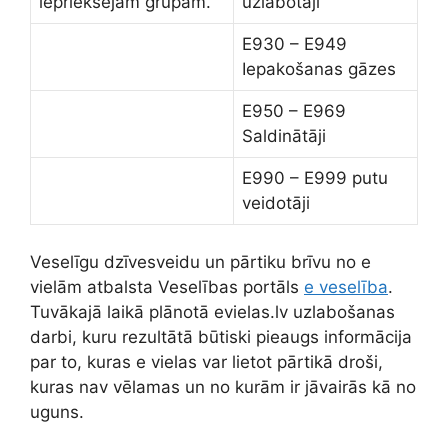
iepriekšējām grupām.
uzlabotāji
E930 – E949
Iepakošanas gāzes
E950 – E969
Saldinātāji
E990 – E999 putu
veidotāji
Veselīgu dzīvesveidu un pārtiku brīvu no e
vielām atbalsta Veselības portāls
e veselība
.
Tuvākajā laikā plānotā evielas.lv uzlabošanas
darbi, kuru rezultātā būtiski pieaugs informācija
par to, kuras e vielas var lietot pārtikā droši,
kuras nav vēlamas un no kurām ir jāvairās kā no
uguns.