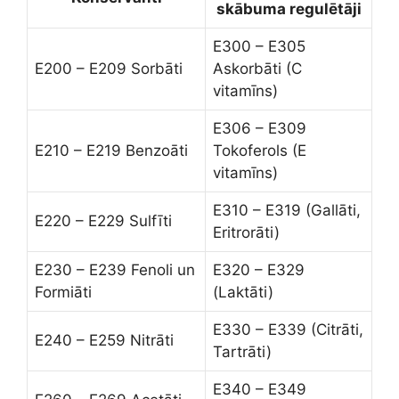
skābuma regulētāji
E300 – E305
E200 – E209 Sorbāti
Askorbāti (C
vitamīns)
E306 – E309
E210 – E219 Benzoāti
Tokoferols (E
vitamīns)
E310 – E319 (Gallāti,
E220 – E229 Sulfīti
Eritrorāti)
E230 – E239 Fenoli un
E320 – E329
Formiāti
(Laktāti)
E330 – E339 (Citrāti,
E240 – E259 Nitrāti
Tartrāti)
E340 – E349