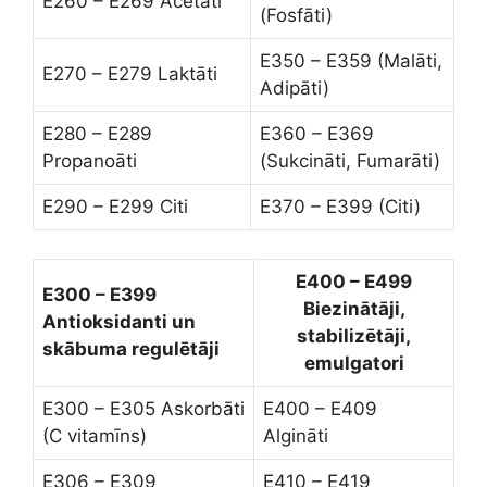
E260 – E269 Acetāti
(Fosfāti)
E350 – E359 (Malāti,
E270 – E279 Laktāti
Adipāti)
E280 – E289
E360 – E369
Propanoāti
(Sukcināti, Fumarāti)
E290 – E299 Citi
E370 – E399 (Citi)
E400 – E499
E300 – E399
Biezinātāji,
Antioksidanti un
stabilizētāji,
skābuma regulētāji
emulgatori
E300 – E305 Askorbāti
E400 – E409
(C vitamīns)
Algināti
E306 – E309
E410 – E419