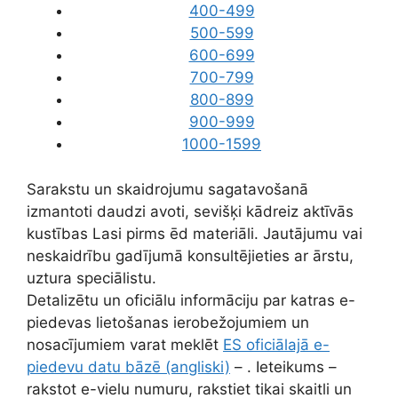
400-499
500-599
600-699
700-799
800-899
900-999
1000-1599
Sarakstu un skaidrojumu sagatavošanā
izmantoti daudzi avoti, sevišķi kādreiz aktīvās
kustības Lasi pirms ēd materiāli. Jautājumu vai
neskaidrību gadījumā konsultējieties ar ārstu,
uztura speciālistu.
Detalizētu un oficiālu informāciju par katras e-
piedevas lietošanas ierobežojumiem un
nosacījumiem varat meklēt
ES oficiālajā e-
piedevu datu bāzē (angliski)
– . Ieteikums –
rakstot e-vielu numuru, rakstiet tikai skaitli un