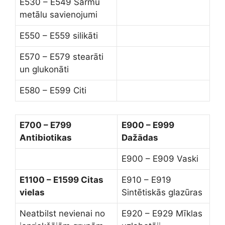
E530 – E549 Sārmu
metālu savienojumi
E550 – E559 silikāti
E570 – E579 stearāti
un glukonāti
E580 – E599 Citi
E700 – E799
E900 – E999
Antibiotikas
Dažādas
E900 – E909 Vaski
E1100 – E1599 Citas
E910 – E919
vielas
Sintētiskās glazūras
Neatbilst nevienai no
E920 – E929 Mīklas