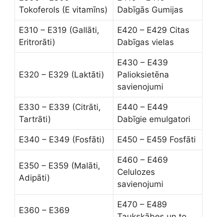
Tokoferols (E vitamīns)
Dabīgās Gumijas
E310 – E319 (Gallāti,
E420 – E429 Citas
Eritrorāti)
Dabīgas vielas
E430 – E439
E320 – E329 (Laktāti)
Palioksietēna
savienojumi
E330 – E339 (Citrāti,
E440 – E449
Tartrāti)
Dabīgie emulgatori
E340 – E349 (Fosfāti)
E450 – E459 Fosfāti
E460 – E469
E350 – E359 (Malāti,
Celulozes
Adipāti)
savienojumi
E470 – E489
E360 – E369
Taukskābes un to