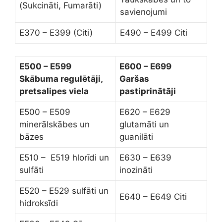
(Sukcināti, Fumarāti)
savienojumi
E370 – E399 (Citi)
E490 – E499 Citi
E500 – E599
E600 – E699
Skābuma regulētāji,
Garšas
pretsalipes viela
pastiprinātāji
E500 – E509
E620 – E629
minerālskābes un
glutamāti un
bāzes
guanilāti
E510 – E519 hlorīdi un
E630 – E639
sulfāti
inozināti
E520 – E529 sulfāti un
E640 – E649 Citi
hidroksīdi