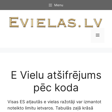
Skip
Menu
to
content
Menu
E Vielu atšifrējums
pēc koda
Visas ES atļautās e vielas ražotāji var izmantot
noteikto limitu ietvaros. Tabulās zaļā krāsā