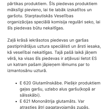
pārtikas produktiem. Šīs piedevas produktiem
mākslīgi pievieno, lai tie labāk izskatītos un
garšotu. Starptautiskās Veselības
organizācijas speciālā komisija regulāri seko, lai
šīs piedevas būtu nekaitīgas.
Zaļā krāsā iekrāsotos piedevas un garšas
pastiprinātājus uztura speciālisti un ārsti iesaka,
kā veselībai nekaitīgas. Tajā pašā laikā jāņem
vērā, ka visas šīs piedevas ir atļāvusi lietot ES
un katram pašam jāpieņem lēmums par to
izmantosānu uzturā.
E 620 Glutamīnskābe. Piešķir produktiem
gaļas garšu, uzlabo alus garšu(kopā ar
sālsskābi).
E 621 Mononātrija glutamāts. Var
atrasties ātri pagatavojamās zupās,