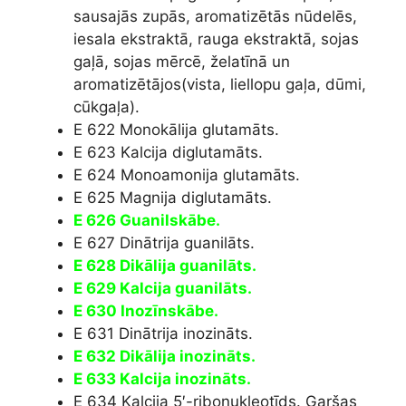
sausajās zupās, aromatizētās nūdelēs,
iesala ekstraktā, rauga ekstraktā, sojas
gaļā, sojas mērcē, želatīnā un
aromatizētājos(vista, liellopu gaļa, dūmi,
cūkgaļa).
E 622 Monokālija glutamāts.
E 623 Kalcija diglutamāts.
E 624 Monoamonija glutamāts.
E 625 Magnija diglutamāts.
E 626 Guanilskābe.
E 627 Dinātrija guanilāts.
E 628 Dikālija guanilāts.
E 629 Kalcija guanilāts.
E 630 Inozīnskābe.
E 631 Dinātrija inozināts.
E 632 Dikālija inozināts.
E 633 Kalcija inozināts.
E 634 Kalcija 5′-ribonukleotīds. Garšas