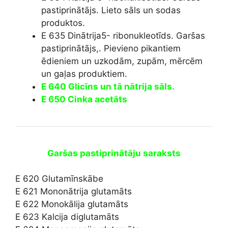
pastiprinātājs. Lieto sāls un sodas
produktos.
E 635 Dinātrija5- ribonukleotīds. Garšas
pastiprinātājs,. Pievieno pikantiem
ēdieniem un uzkodām, zupām, mērcēm
un gaļas produktiem.
E 640 Glicīns un tā nātrija sāls.
E 650 Cinka acetāts
Garšas pastiprinātāju saraksts
E 620 Glutamīnskābe
E 621 Mononātrija glutamāts
E 622 Monokālija glutamāts
E 623 Kalcija diglutamāts